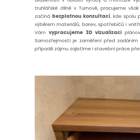
truhlářské dílně v Turnově, pracujeme vša
začíná
bezplatnou konzultací
, kde spolu
výběrem materiálů, barev, spotřebičů i vnit
Vám
vypracujeme 3D vizualizaci
plánov
Samozřejmostí je zaměření před zadáním 
případě zájmu zajistíme i stavební práce p