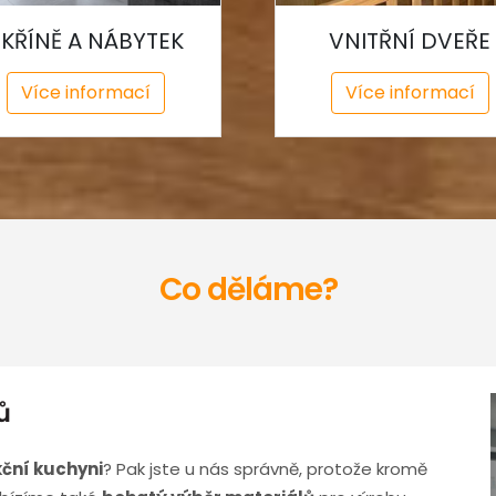
SKŘÍNĚ A NÁBYTEK
VNITŘNÍ DVEŘE
Více informací
Více informací
Co děláme?
ků
kční kuchyni
? Pak jste u nás správně, protože kromě