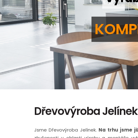
KOMPL
Dřevovýroba Jelínek
Jsme Dřevovýroba Jelínek.
Na trhu jsme ji
zkušenosti v oblasti výroby a montáže vyb