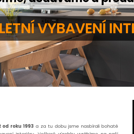
ETNÍ VYBAVENÍ INT
ž od roku 1993
a za tu dobu jsme nasbírali bohaté
avení interiéru. Veškeré výrobky vyrábíme na naší