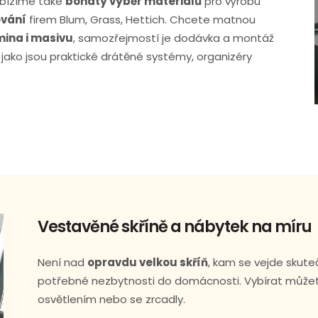
abízíme také
bohatý výběr materiálů
pro výrobu
ování
firem Blum, Grass, Hettich. Chcete matnou
mina i masivu
, samozřejmostí je dodávka a montáž
jako jsou praktické drátěné systémy, organizéry
Vestavěné skříně a nábytek na míru
Není nad
opravdu velkou skříň
, kam se vejde skute
potřebné nezbytnosti do domácnosti. Vybírat můžete 
osvětlením nebo se zrcadly.