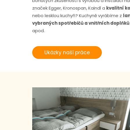
bohatých zkušeností s výrobou a instalací n
značek Egger, Kronospan, Kaindl a
kvalitní k
nebo lesklou kuchyň? Kuchyně vyrábíme z
la
vybraných spotřebičů a vnitřních doplňků
apod.
Ukázky naší práce