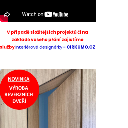
V případě složitějších projektů či na
základě vašeho přání zajistíme
služby
interiérové designérky
- CIRKUMO.CZ