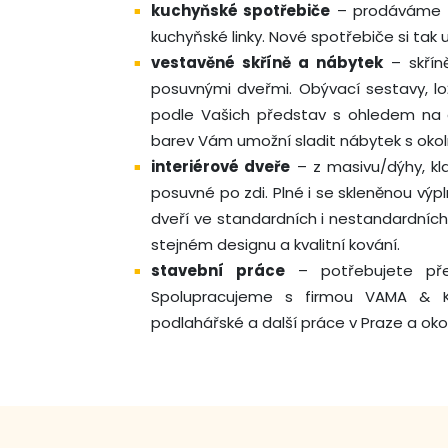
kuchyňské spotřebiče
– prodáváme s
kuchyňské linky. Nové spotřebiče si tak 
vestavěné skříně a nábytek
– skříně
posuvnými dveřmi. Obývací sestavy, lo
podle Vašich představ s ohledem na d
barev Vám umožní sladit nábytek s okol
interiérové dveře
– z masivu/dýhy, kl
posuvné po zdi. Plné i se skleněnou výp
dveří ve standardních i nestandardníc
stejném designu a kvalitní kování.
stavební práce
– potřebujete před
Spolupracujeme s firmou VAMA & KOR
podlahářské a další práce v Praze a okol