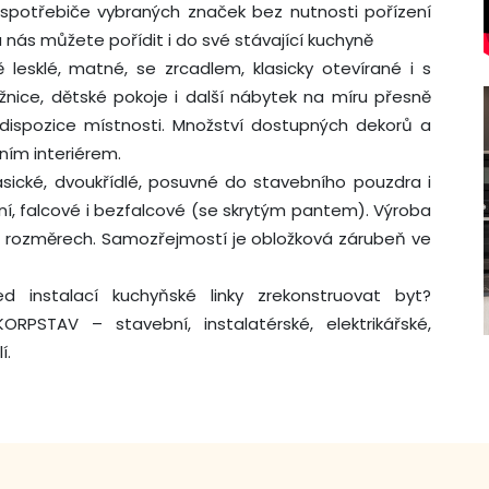
potřebiče vybraných značek bez nutnosti pořízení
u nás můžete pořídit i do své stávající kuchyně
 lesklé, matné, se zrcadlem, klasicky otevírané i s
žnice, dětské pokoje i další nábytek na míru přesně
ispozice místnosti. Množství dostupných dekorů a
ním interiérem.
asické, dvoukřídlé, posuvné do stavebního pouzdra i
lní, falcové i bezfalcové (se skrytým pantem). Výroba
h rozměrech. Samozřejmostí je obložková zárubeň ve
 instalací kuchyňské linky zrekonstruovat byt?
PSTAV – stavební, instalatérské, elektrikářské,
í.